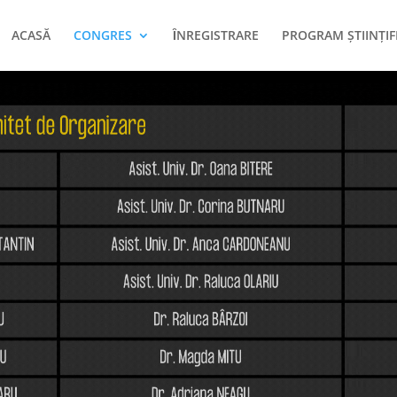
ACASĂ
CONGRES
ȊNREGISTRARE
PROGRAM ŞTIINŢIF